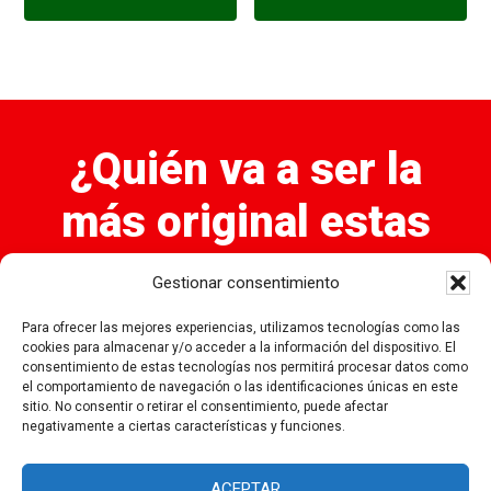
¿Quién va a ser la
más original estas
navidades?
Gestionar consentimiento
Elige ahora las Bolas de Navidad que quieres en tu
Para ofrecer las mejores experiencias, utilizamos tecnologías como las
casa...
cookies para almacenar y/o acceder a la información del dispositivo. El
consentimiento de estas tecnologías nos permitirá procesar datos como
el comportamiento de navegación o las identificaciones únicas en este
sitio. No consentir o retirar el consentimiento, puede afectar
ELEGIR AHORA
negativamente a ciertas características y funciones.
ACEPTAR