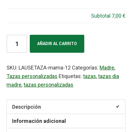
Subtotal
7,00 €
Taza
AÑADIR AL CARRITO
día
Madre
12
SKU:
LAUSETAZA-mama-12
Categorías:
Madre
,
con
Tazas personalizadas
Etiquetas:
tazas
,
tazas dia
foto
madre
,
tazas personalizadas
cantidad
Descripción
Información adicional