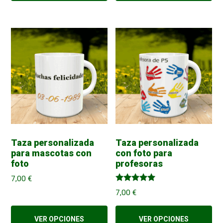
Taza personalizada
Taza personalizada
para mascotas con
con foto para
foto
profesoras
7,00
€
Valorado
7,00
€
con
5.00
de 5
VER OPCIONES
VER OPCIONES