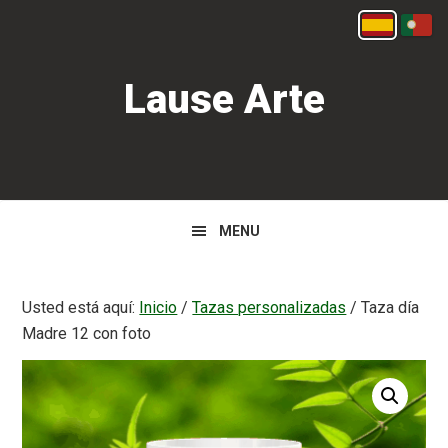
Saltar
Saltar
Español
Portu
a
al
la
contenido
Lause Arte
navegación
principal
principal
MENU
Usted está aquí:
Inicio
/
Tazas personalizadas
/
Taza día
Madre 12 con foto