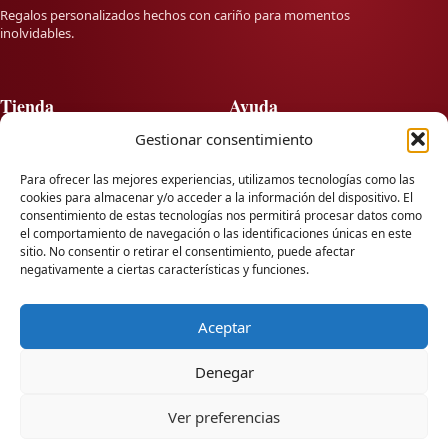
Regalos personalizados hechos con cariño para momentos
inolvidables.
Tienda
Ayuda
Gestionar consentimiento
Twitter
Preguntas frecuentes
Facebook
Envíos y devoluciones
Para ofrecer las mejores experiencias, utilizamos tecnologías como las
Instagram
Personalización
cookies para almacenar y/o acceder a la información del dispositivo. El
Seguimiento de pedido
consentimiento de estas tecnologías nos permitirá procesar datos como
Contacto
el comportamiento de navegación o las identificaciones únicas en este
sitio. No consentir o retirar el consentimiento, puede afectar
negativamente a ciertas características y funciones.
Información
Contacto
info@lausearte.com
Sobre nosotros
Aceptar
Blog
+34666709991
Condiciones de uso
Denegar
Envíos a toda España
💬
Política de privacidad
Política de cookies
Ver preferencias