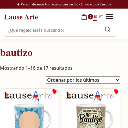
Saltar al contenido
🎄 Personalizamos tus regalos con cariño · Envío a toda Europa
Lause Arte
ES
PT
|
0
Abrir m
Buscar productos
bautizo
Ordenado por los último
Mostrando 1–16 de 17 resultados