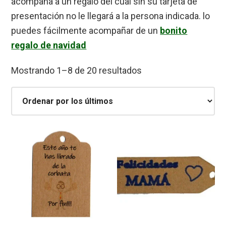
acompaña a un regalo del cual sin su tarjeta de
presentación no le llegará a la persona indicada. lo
puedes fácilmente acompañar de un
bonito
regalo de navidad
Ordenado
Mostrando 1–8 de 20 resultados
por
los
últimos