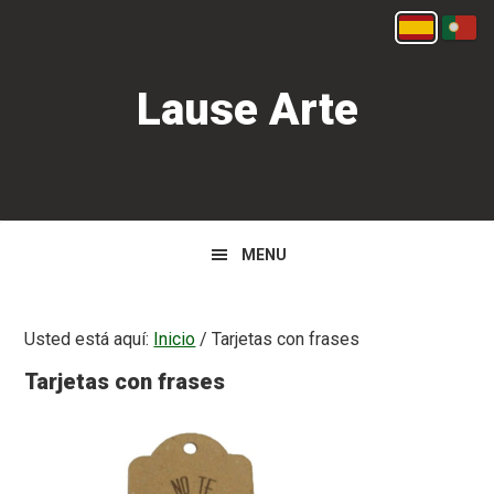
Saltar
Saltar
Español
Portu
a
al
la
contenido
Lause Arte
navegación
principal
principal
MENU
Usted está aquí:
Inicio
/
Tarjetas con frases
Tarjetas con frases