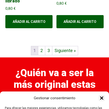
librado
0,80
€
0,80
€
AÑADIR AL CARRITO
AÑADIR AL CARRITO
1
2
3
Siguiente »
¿Quién va a ser la
más original estas
navidades?
Gestionar consentimiento
Elige ahora las Bolas de Navidad que quieres en tu
Para ofrecer las mejores experiencias, utilizamos tecnologías como las