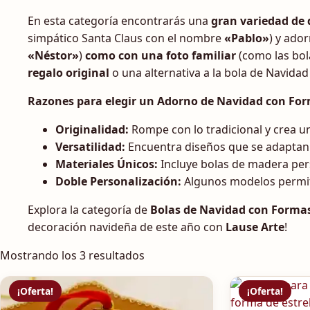
En esta categoría encontrarás una
gran variedad de 
simpático Santa Claus con el nombre
«Pablo»
) y ado
«Néstor»
)
como con una foto familiar
(como las bol
regalo original
o una alternativa a la bola de Navidad p
Razones para elegir un Adorno de Navidad con For
Originalidad:
Rompe con lo tradicional y crea u
Versatilidad:
Encuentra diseños que se adaptan a
Materiales Únicos:
Incluye bolas de madera pers
Doble Personalización:
Algunos modelos permit
Explora la categoría de
Bolas de Navidad con Forma
decoración navideña de este año con
Lause Arte
!
Ordenado por los últimos
Mostrando los 3 resultados
¡Oferta!
¡Oferta!