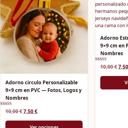
Adorno Estr
9×9 cm en 
Nombres
Valorado con
El p
10,00
€
7,5
5.00
de 5
Adorno circulo Personalizable
V
9×9 cm en PVC — Fotos, Logos y
Nombres
Valorado con
El precio original era: 10,00 €.
El precio actual es: 7,50 €.
10,00
€
7,50
€
5.00
de 5
Ver opciones