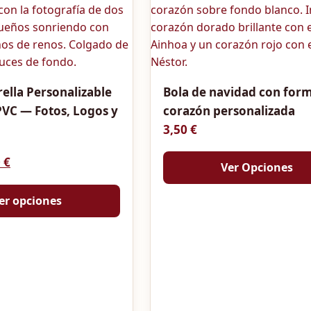
ella Personalizable
Bola de navidad con for
PVC — Fotos, Logos y
corazón personalizada
3,50
€
recio original era: 10,00 €.
El precio actual es: 7,50 €.
0
€
Ver Opciones
er opciones