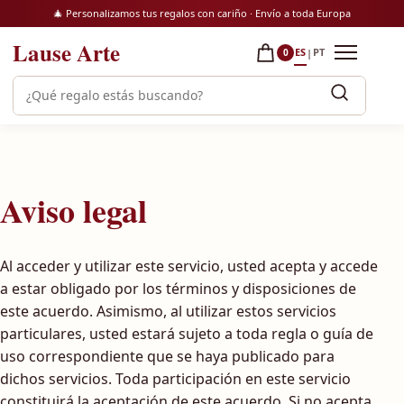
Saltar al contenido
🎄 Personalizamos tus regalos con cariño · Envío a toda Europa
Lause Arte
ES
PT
|
0
Abrir m
Buscar productos
Aviso legal
Al acceder y utilizar este servicio, usted acepta y accede
a estar obligado por los términos y disposiciones de
este acuerdo. Asimismo, al utilizar estos servicios
particulares, usted estará sujeto a toda regla o guía de
uso correspondiente que se haya publicado para
dichos servicios. Toda participación en este servicio
constituirá la aceptación de este acuerdo. Si no acepta