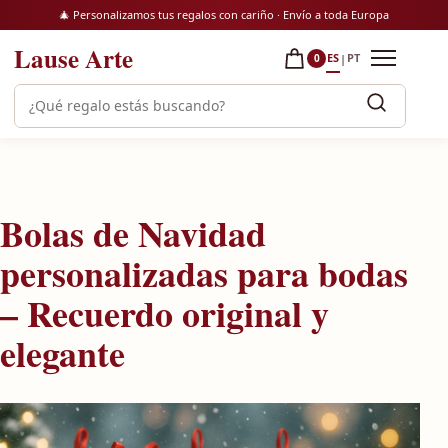
Saltar al contenido
🎄 Personalizamos tus regalos con cariño · Envío a toda Europa
Lause Arte
ES
PT
|
0
Abrir m
Buscar productos
Bolas de Navidad
personalizadas para bodas
– Recuerdo original y
elegante