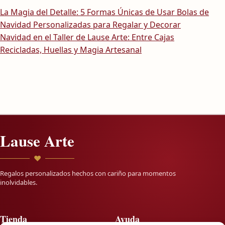
Navegación de entradas
La Magia del Detalle: 5 Formas Únicas de Usar Bolas de
Navidad Personalizadas para Regalar y Decorar
Navidad en el Taller de Lause Arte: Entre Cajas
Recicladas, Huellas y Magia Artesanal
Lause Arte
♥
Regalos personalizados hechos con cariño para momentos
inolvidables.
Tienda
Ayuda