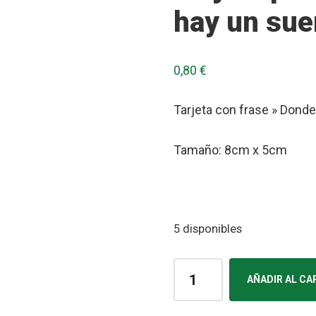
hay un su
0,80
€
Tarjeta con frase » Dond
Tamaño: 8cm x 5cm
5 disponibles
Tarjeta
AÑADIR AL CA
para
regalo