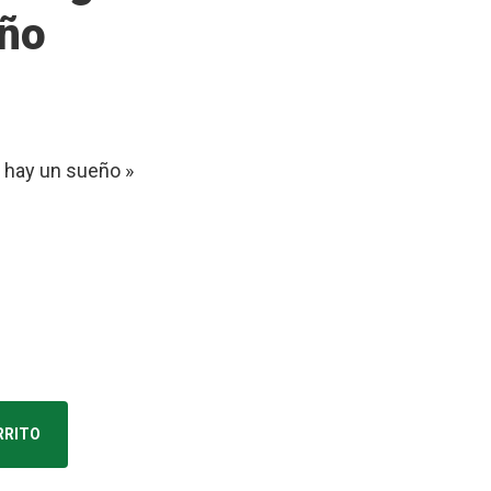
eño
e hay un sueño »
RRITO