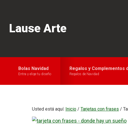
Saltar
Saltar
a
al
la
contenido
Lause Arte
navegación
principal
principal
Bolas Navidad
Regalos y Complementos d
Entra y elige tu diseño
Regalos de Navidad
Usted está aquí:
Inicio
/
Tarjetas con frases
/
Ta