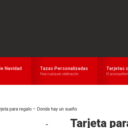
e Navidad
Tazas Personalizadas
Tarjetas 
Para cualquier celebración
El acompañami
rjeta para regalo – Donde hay un sueño
Tarjeta pa