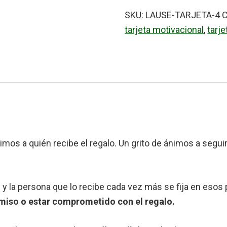
-
SKU:
LAUSE-TARJETA-4
C
Donde
tarjeta motivacional
,
tarje
hay
un
sueño
cantidad
ánimos a quién recibe el regalo. Un grito de ánimos a segu
s y la persona que lo recibe cada vez más se fija en eso
miso o estar comprometido con el regalo.