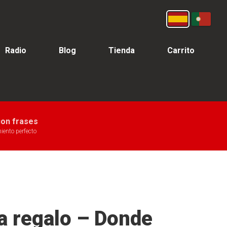
Español
Portugu
Radio
Blog
Tienda
Carrito
con frases
ento perfecto
ra regalo – Donde