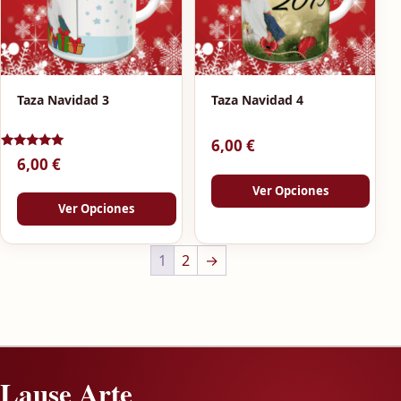
Taza Navidad 3
Taza Navidad 4
6,00
€
Valorado
6,00
€
con
5.00
Ver Opciones
de 5
Ver Opciones
1
2
→
Lause Arte