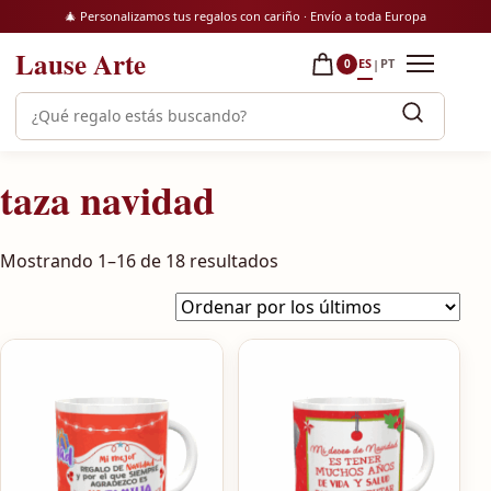
Saltar al contenido
🎄 Personalizamos tus regalos con cariño · Envío a toda Europa
Lause Arte
ES
PT
|
0
Abrir m
Buscar productos
taza navidad
Ordenado por los último
Mostrando 1–16 de 18 resultados