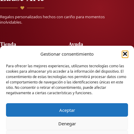
♥
Regalos personalizados hechos con cariño para momentos
inolvidables.
Tienda
Ayuda
Gestionar consentimiento
Twitter
Preguntas frecuentes
Facebook
Envíos y devoluciones
Para ofrecer las mejores experiencias, utilizamos tecnologías como las
Instagram
Personalización
cookies para almacenar y/o acceder a la información del dispositivo. El
Seguimiento de pedido
consentimiento de estas tecnologías nos permitirá procesar datos como
Contacto
el comportamiento de navegación o las identificaciones únicas en este
sitio. No consentir o retirar el consentimiento, puede afectar
negativamente a ciertas características y funciones.
Información
Contacto
info@lausearte.com
Sobre nosotros
Aceptar
Blog
+34666709991
Condiciones de uso
Denegar
Envíos a toda España
💬
Política de privacidad