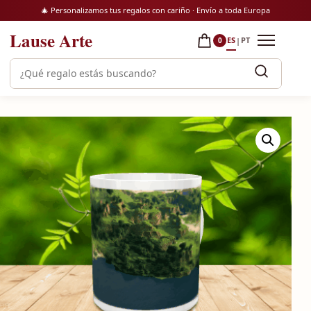
Saltar al contenido
🎄 Personalizamos tus regalos con cariño · Envío a toda Europa
Lause Arte
ES
PT
|
0
Abrir m
Buscar productos