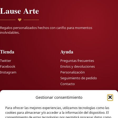
Lause Arte
♥
Regalos personalizados hechos con cariño para momentos
inolvidables.
Tienda
Ayuda
Twitter
Preguntas frecuentes
Facebook
Envíos y devoluciones
Instagram
Personalización
Seguimiento de pedido
Contacto
Gestionar consentimiento
Información
Contacto
Para ofrecer las mejores experiencias, utilizamos tecnologías como las
info@lausearte.com
Sobre nosotros
cookies para almacenar y/o acceder a la información del dispositivo. El
Blog
+34666709991
consentimiento de estas tecnologías nos permitirá procesar datos como