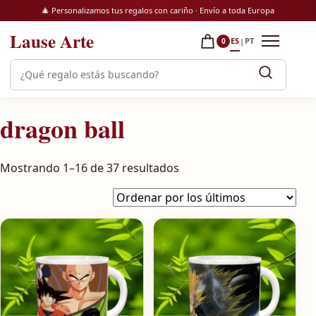
Saltar al contenido
🎄 Personalizamos tus regalos con cariño · Envío a toda Europa
Lause Arte
ES
PT
|
0
Abrir m
Buscar productos
dragon ball
Ordenado por los último
Mostrando 1–16 de 37 resultados