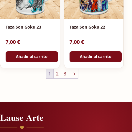
Taza Son Goku 23
Taza Son Goku 22
7,00
€
7,00
€
Añadir al carrito
Añadir al carrito
1
2
3
→
Lause Arte
♥