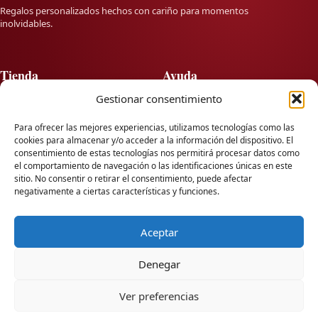
Regalos personalizados hechos con cariño para momentos
inolvidables.
Tienda
Ayuda
Gestionar consentimiento
Twitter
Preguntas frecuentes
Facebook
Envíos y devoluciones
Para ofrecer las mejores experiencias, utilizamos tecnologías como las
Instagram
Personalización
cookies para almacenar y/o acceder a la información del dispositivo. El
Seguimiento de pedido
consentimiento de estas tecnologías nos permitirá procesar datos como
Contacto
el comportamiento de navegación o las identificaciones únicas en este
sitio. No consentir o retirar el consentimiento, puede afectar
negativamente a ciertas características y funciones.
Información
Contacto
info@lausearte.com
Sobre nosotros
Aceptar
Blog
+34666709991
Condiciones de uso
Denegar
Envíos a toda España
💬
Política de privacidad
Política de cookies
Ver preferencias