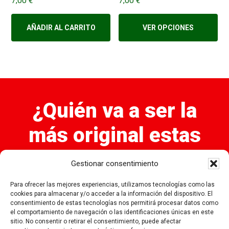
7,00
€
7,00
€
AÑADIR AL CARRITO
VER OPCIONES
¿Quién va a ser la
más original estas
navidades?
Gestionar consentimiento
Elige ahora las Bolas de Navidad que quieres en tu
Para ofrecer las mejores experiencias, utilizamos tecnologías como las
casa...
cookies para almacenar y/o acceder a la información del dispositivo. El
consentimiento de estas tecnologías nos permitirá procesar datos como
el comportamiento de navegación o las identificaciones únicas en este
sitio. No consentir o retirar el consentimiento, puede afectar