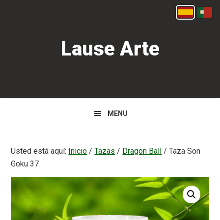
Saltar
Saltar
Español
Portu
a
al
la
contenido
Lause Arte
navegación
principal
principal
MENU
Usted está aquí:
Inicio
/
Tazas
/
Dragon Ball
/
Taza Son
Goku 37