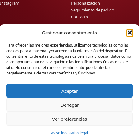
Instagram
Personalización
Seguimiento de pedido
Contacto
Gestionar consentimiento
Información
Contacto
Para ofrecer las mejores experiencias, utilizamos tecnologías como las
info@lausearte.com
Sobre nosotros
cookies para almacenar y/o acceder a la información del dispositivo. El
Blog
+34666709991
consentimiento de estas tecnologías nos permitirá procesar datos como
Condiciones de uso
Envíos a toda España
el comportamiento de navegación o las identificaciones únicas en este
Política de privacidad
sitio. No consentir o retirar el consentimiento, puede afectar
negativamente a ciertas características y funciones.
Política de cookies
Aceptar
© 2026 Lause Arte. Todos los derechos reservados.
Denegar
💬
Ver preferencias
Aviso legal
Aviso legal