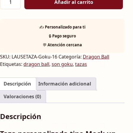
Añadir al carrito
✍️
Personalizado para ti
🔒
Pago seguro
💬
Atención cercana
SKU:
LAUSETAZA-Goku-16
Categoría:
Dragon Ball
Etiquetas:
dragon ball
,
son goku
,
tazas
Descripción
Información adicional
Valoraciones (0)
Descripción