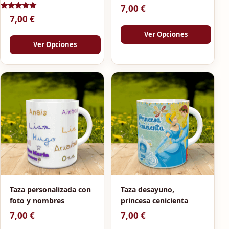
7,00
€
Valorado
7,00
€
con
5.00
Ver Opciones
de 5
Ver Opciones
Taza personalizada con
Taza desayuno,
foto y nombres
princesa cenicienta
7,00
€
7,00
€