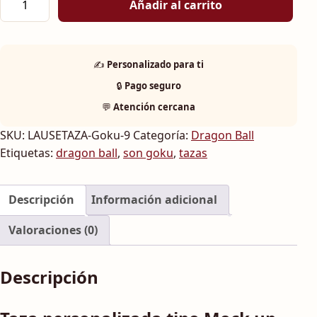
Añadir al carrito
✍️
Personalizado para ti
🔒
Pago seguro
💬
Atención cercana
SKU:
LAUSETAZA-Goku-9
Categoría:
Dragon Ball
Etiquetas:
dragon ball
,
son goku
,
tazas
Descripción
Información adicional
Valoraciones (0)
Descripción